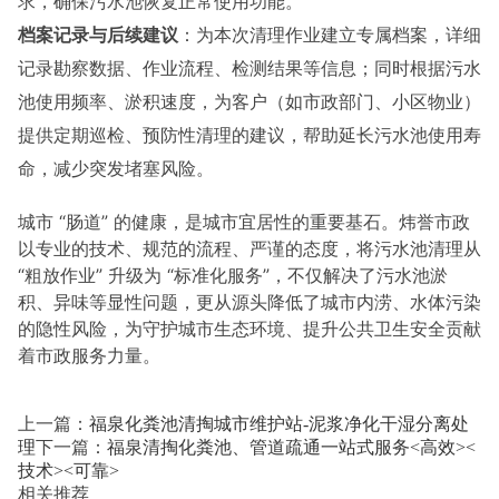
求，确保污水池恢复正常使用功能。
档案记录与后续建议
：为本次清理作业建立专属档案，详细
记录勘察数据、作业流程、检测结果等信息；同时根据污水
池使用频率、淤积速度，为客户（如市政部门、小区物业）
提供定期巡检、预防性清理的建议，帮助延长污水池使用寿
命，减少突发堵塞风险。
城市 “肠道” 的健康，是城市宜居性的重要基石。炜誉市政
以专业的技术、规范的流程、严谨的态度，将污水池清理从
“粗放作业” 升级为 “标准化服务”，不仅解决了污水池淤
积、异味等显性问题，更从源头降低了城市内涝、水体污染
的隐性风险，为守护城市生态环境、提升公共卫生安全贡献
着市政服务力量。
上一篇：
福泉化粪池清掏城市维护站-泥浆净化干湿分离处
理
下一篇：
福泉清掏化粪池、管道疏通一站式服务<高效><
技术><可靠>
相关推荐