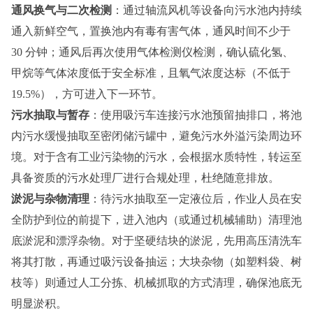
通风换气与二次检测
：通过轴流风机等设备向污水池内持续
通入新鲜空气，置换池内有毒有害气体，通风时间不少于
30 分钟；通风后再次使用气体检测仪检测，确认硫化氢、
甲烷等气体浓度低于安全标准，且氧气浓度达标（不低于
19.5%），方可进入下一环节。
污水抽取与暂存
：使用吸污车连接污水池预留抽排口，将池
内污水缓慢抽取至密闭储污罐中，避免污水外溢污染周边环
境。对于含有工业污染物的污水，会根据水质特性，转运至
具备资质的污水处理厂进行合规处理，杜绝随意排放。
淤泥与杂物清理
：待污水抽取至一定液位后，作业人员在安
全防护到位的前提下，进入池内（或通过机械辅助）清理池
底淤泥和漂浮杂物。对于坚硬结块的淤泥，先用高压清洗车
将其打散，再通过吸污设备抽运；大块杂物（如塑料袋、树
枝等）则通过人工分拣、机械抓取的方式清理，确保池底无
明显淤积。